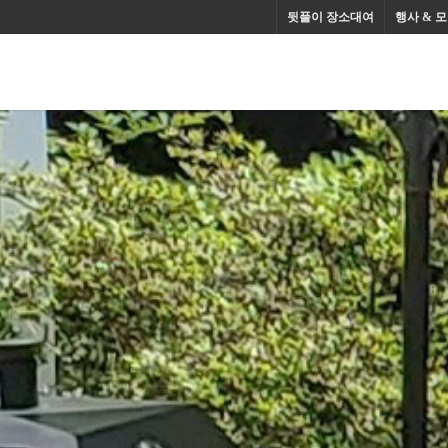
 용인셀프바베큐장, 행사장소모임장소대여, 스몰웨딩과뒤풀이장
뒷풀이 장소대여
행사 & 