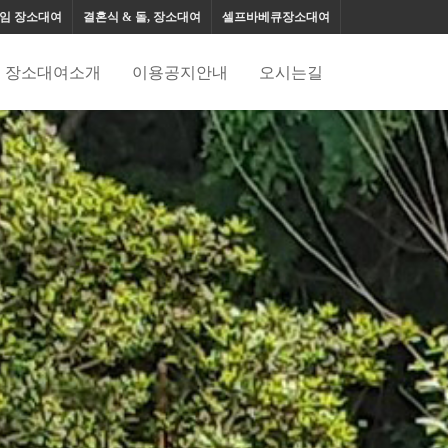
소, 셀프바베큐장,장소대여,뒤풀이장소,스몰웨딩
모임 장소대여
결혼식 & 돌, 장소대여
셀프바베큐장소대여
장소대여소개
이용공지안내
오시는길